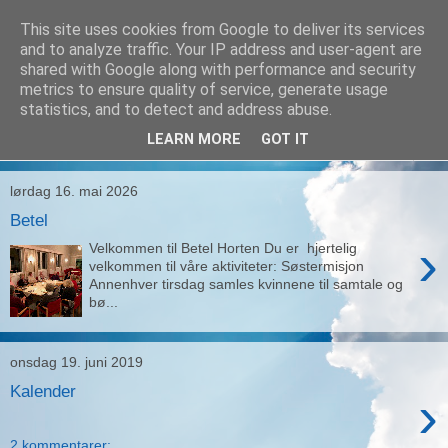
This site uses cookies from Google to deliver its services
Betel, Horten
and to analyze traffic. Your IP address and user-agent are
shared with Google along with performance and security
metrics to ensure quality of service, generate usage
Den Frie Evangeliske Forsamling
statistics, and to detect and address abuse.
LEARN MORE
GOT IT
▼
lørdag 16. mai 2026
Betel
›
Velkommen til Betel Horten Du er hjertelig
velkommen til våre aktiviteter: Søstermisjon
Annenhver tirsdag samles kvinnene til samtale og
bø...
onsdag 19. juni 2019
Kalender
›
2 kommentarer: